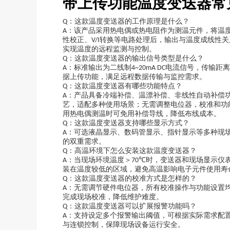
带上传功能温度变送器常
：这款温度变送器的工作原理是什么？
Q
：该产品采用热电偶或热电阻作为测温元件，将温
A
性校正、
转换等电路处理后，输出与温度成线性关
V/I
实现温度的远程监测与控制。
：这款温度变送器的输出信号类型是什么？
Q
：标准输出为二线制
电流信号，传输距离
A
4~20mA DC
据上传功能，满足远程数据传输与监控需求。
：这款温度变送器有哪些功能特点？
Q
：产品具备冷端补偿、温漂补偿、非线性自动补偿
A
艺，适配多种使用场景；无需调整电位器，校准和功
用热电偶测温时可免用补偿导线，降低布线成本。
：这款温度变送器支持哪些显示方式？
Q
：可选液晶显示、数码管显示、指针显示等多种现
A
的双重需求。
：高温环境下怎么安装这款温度变送器？
Q
：当现场环境温度＞
时，变送器和现场显示仪
A
70℃
装在温度较低的区域，避免高温影响电子元件使用寿
：这款温度变送器的校准方式是怎样的？
Q
：无需调节硬件电位器，所有校准操作与功能设置
A
完成现场校准，降低维护难度。
：这款温度变送器可以扩展报警功能吗？
Q
：支持设定多个报警输出阈值，可根据实际需求配
A
与连锁控制，保障现场设备运行安全。