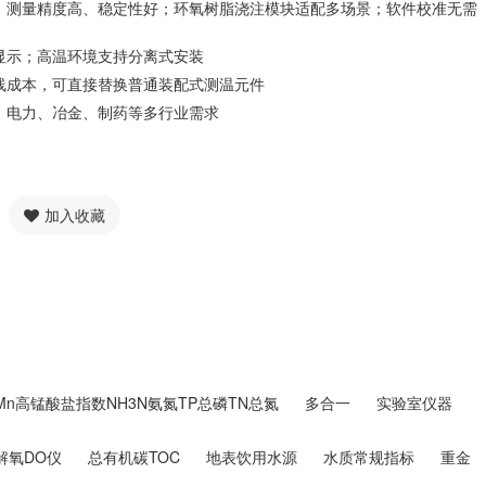
，测量精度高、稳定性好；环氧树脂浇注模块适配多场景；软件校准无需
显示；高温环境支持分离式安装
线成本，可直接替换普通装配式测温元件
、电力、冶金、制药等多行业需求
加入收藏
DMn高锰酸盐指数NH3N氨氮TP总磷TN总氮
多合一
实验室仪器
解氧DO仪
总有机碳TOC
地表饮用水源
水质常规指标
重金