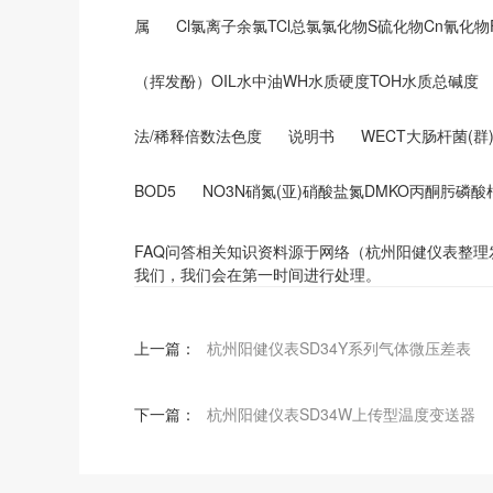
属
Cl氯离子余氯TCl总氯氯化物S硫化物Cn氰化
（挥发酚）OIL水中油WH水质硬度TOH水质总碱度
法/稀释倍数法色度
说明书
WECT大肠杆菌(
BOD5
NO3N硝氮(亚)硝酸盐氮DMKO丙酮肟磷酸
FAQ问答相关知识资料源于网络（杭州阳健仪表整
我们，我们会在第一时间进行处理。
上一篇：
杭州阳健仪表SD34Y系列气体微压差表
下一篇：
杭州阳健仪表SD34W上传型温度变送器