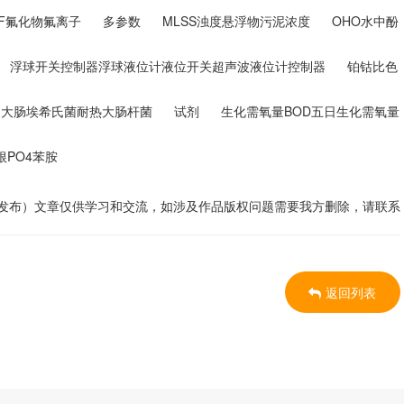
物F氟化物氟离子
多参数
MLSS浊度悬浮物污泥浓度
OHO水中酚
浮球开关控制器浮球液位计液位开关超声波液位计控制器
铂钴比色
群)大肠埃希氏菌耐热大肠杆菌
试剂
生化需氧量BOD五日生化需氧量
根PO4苯胺
理发布）文章仅供学习和交流，如涉及作品版权问题需要我方删除，请联系
返回列表