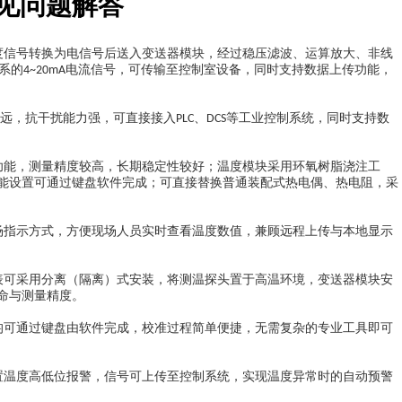
见问题解答
度信号转换为电信号后送入变送器模块，经过稳压滤波、运算放大、非线
系的
电流信号，可传输至控制室设备，同时支持数据上传功能，
4~20mA
远，抗干扰能力强，可直接接入
、
等工业控制系统，同时支持数
PLC
DCS
功能，测量精度较高，长期稳定性较好；温度模块采用环氧树脂浇注工
能设置可通过键盘软件完成；可直接替换普通装配式热电偶、热电阻，采
场指示方式，方便现场人员实时查看温度数值，兼顾远程上传与本地显示
表可采用分离（隔离）式安装，将测温探头置于高温环境，变送器模块安
命与测量精度。
均可通过键盘由软件完成，校准过程简单便捷，无需复杂的专业工具即可
置温度高低位报警，信号可上传至控制系统，实现温度异常时的自动预警