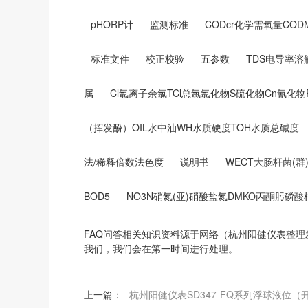
pHORP计
监测标准
CODcr化学需氧量CO
标准文件
校正校验
五参数
TDS电导率溶
属
Cl氯离子余氯TCl总氯氯化物S硫化物Cn氰化
（挥发酚）OIL水中油WH水质硬度TOH水质总碱度
法/稀释倍数法色度
说明书
WECT大肠杆菌(
BOD5
NO3N硝氮(亚)硝酸盐氮DMKO丙酮肟磷酸
FAQ问答相关知识资料源于网络（杭州阳健仪表整
我们，我们会在第一时间进行处理。
上一篇：
杭州阳健仪表SD347-FQ系列浮球液位