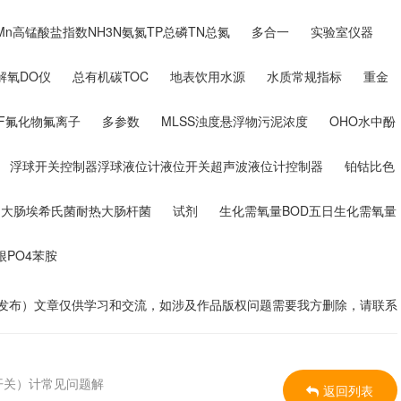
DMn高锰酸盐指数NH3N氨氮TP总磷TN总氮
多合一
实验室仪器
解氧DO仪
总有机碳TOC
地表饮用水源
水质常规指标
重金
物F氟化物氟离子
多参数
MLSS浊度悬浮物污泥浓度
OHO水中酚
浮球开关控制器浮球液位计液位开关超声波液位计控制器
铂钴比色
群)大肠埃希氏菌耐热大肠杆菌
试剂
生化需氧量BOD五日生化需氧量
根PO4苯胺
理发布）文章仅供学习和交流，如涉及作品版权问题需要我方删除，请联系
（开关）计常见问题解
返回列表