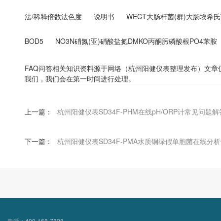
法/稀释倍数法色度
说明书
WECT大肠杆菌(群)大肠埃希
BOD5
NO3N硝氮(亚)硝酸盐氮DMKO丙酮肟磷酸根PO4苯胺
FAQ问答相关知识资料源于网络（杭州阳健仪表整理发布）文
我们，我们会在第一时间进行处理。
上一篇：
杭州阳健仪表SD34F-PHM在线pH/ORP计常见问题解
下一篇：
杭州阳健仪表SD34F-PMA水质铜绿假单胞菌在线分析
电话：400-168-7828