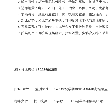
输出特性：标准电流信号输出，传输距离远，抗线路干扰
2.
适用场景：电力、石油、化工、冶金、环保、医药、食品
3.
功能特点：测量精度较好、抗干扰能力较强、稳定性高、
4.
对比优势：相比普通热电偶，可抑制环境干扰与温漂影响
5.
系统适配：可对接
、
等各类工业控制系统，支持数
6.
PLC
DCS
扩展能力：可扩展现场显示、报警设置、多协议支持等功
7.
相关技术咨询:13023690355
pHORP计
监测标准
CODcr化学需氧量CODMn高锰酸盐
标准文件
校正校验
五参数
TDS电导率溶解氧DO仪