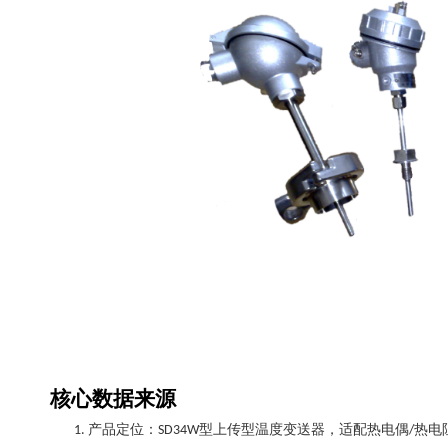
核心数据来源
产品定位：
型上传型温度变送器，适配热电偶
热电
1.
SD34W
/