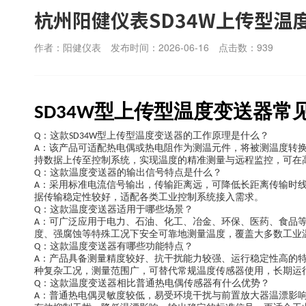
杭州阳健仪表SD34W上传型温
作者：阳健仪表
发布时间：2026-06-16
点击数：
939
型上传型温度变送器常
SD34W
：这款
型上传型温度变送器的工作原理是什么？
Q
SD34W
：该产品可适配热电偶或热电阻作为测温元件，将被测温度转
A
持数据上传至控制系统，实现温度的精准测量与远程监控，可在
：这款温度变送器的输出信号特点是什么？
Q
：采用标准电流信号输出，传输距离远，可降低长距离传输时
A
据传输稳定性较好，适配各类工业控制系统接入需求。
：这款温度变送器适用于哪些场景？
Q
：可广泛应用于电力、石油、化工、冶金、环保、医药、食品
A
度、强腐蚀等特殊工况下安全可靠地测量温度，覆盖大多数工业
：这款温度变送器有哪些功能特点？
Q
：产品具备测量精度较好、抗干扰能力较强、运行稳定性高的
A
种复杂工况，测量范围广，可替代常规温度传感器使用，长期运
：这款温度变送器相比普通热电偶传感器有什么优势？
Q
：普通热电偶灵敏度较低，易受环境干扰与前置放大器温漂影
A