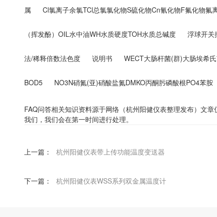
属
Cl氯离子余氯TCl总氯氯化物S硫化物Cn氰化物F氟化物氟
（挥发酚）OIL水中油WH水质硬度TOH水质总碱度
浮球开关
法/稀释倍数法色度
说明书
WECT大肠杆菌(群)大肠埃希
BOD5
NO3N硝氮(亚)硝酸盐氮DMKO丙酮肟磷酸根PO4苯胺
FAQ问答相关知识资料源于网络（杭州阳健仪表整理发布）文
我们，我们会在第一时间进行处理。
上一篇：
杭州阳健仪表带上传功能温度变送器
下一篇：
杭州阳健仪表WSS系列双金属温度计