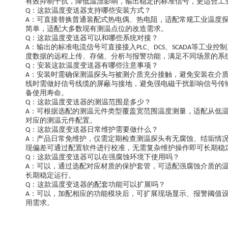
有效抑制干扰，降低温漂影响，输出稳定的标准信号，更适合工
：这款温度变送器支持哪些安装方式？
Q
：可直接替换普通装配式热电偶、热电阻，适配常规工业温度
A
简单，适配大多数现有测温点位的改造需求。
：这款温度变送器可以和哪些系统对接？
Q
：输出的标准电流信号可直接接入
、
、
等工业控制
A
PLC
DCS
SCADA
度数据的远程上传、存储、分析与报警功能，满足不同场景的系
：安装这款温度变送器有哪些注意事项？
Q
：安装时需确保测温探头与被测介质充分接触，避免安装在介
A
线时需做好信号线缆的屏蔽与接地，避免强电磁干扰影响信号传
备使用寿命。
：这款温度变送器的测温范围是多少？
Q
：可根据选配的测温元件类型覆盖宽范围温度测量，适配从低
A
对应的测温元件配置。
：这款温度变送器日常维护需要做什么？
Q
：产品日常免维护，仅需定期检查测温探头有无腐蚀、结垢情
A
现偏差可通过配置软件进行校准，无需复杂维护操作即可长期稳
：这款温度变送器可以在强腐蚀环境下使用吗？
Q
：可以，通过选配对应材质的保护套管，可适配强腐蚀介质的
A
长期稳定运行。
：这款温度变送器的配套功能可以扩展吗？
Q
：可以，加配相应的功能模块后，可扩展现场显示、报警阈值
A
用需求。