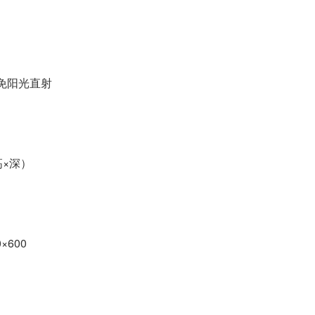
免阳光直射
×高×深）
×600