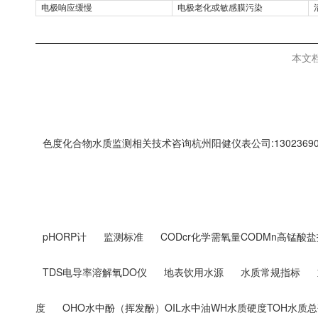
电极响应缓慢
电极老化或敏感膜污染
本文
色度化合物水质监测相关技术咨询杭州阳健仪表公司:13023690
pHORP计
监测标准
CODcr化学需氧量CODMn高锰酸盐
TDS电导率溶解氧DO仪
地表饮用水源
水质常规指标
度
OHO水中酚（挥发酚）OIL水中油WH水质硬度TOH水质