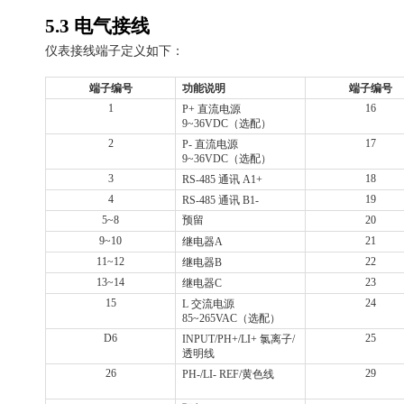
5.3
电气接线
仪表接线端子定义如下：
端子编号
功能说明
端子编号
1
16
P+
直流电源
9~36VDC
（选配）
2
17
P-
直流电源
9~36VDC
（选配）
3
18
RS-485
通讯
A1+
4
19
RS-485
通讯
B1-
5~8
预留
20
9~10
21
继电器
A
11~12
22
继电器
B
13~14
23
继电器
C
15
24
L
交流电源
85~265VAC
（选配）
D6
25
INPUT/PH+/LI+
氯离子
/
透明线
26
29
PH-/LI- REF/
黄色线