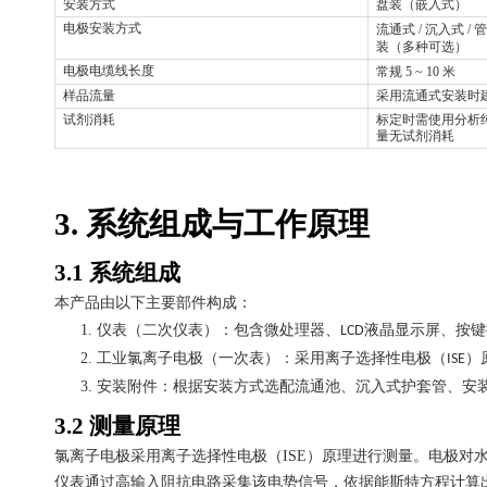
安装方式
盘装（嵌入式）
电极安装方式
流通式
/
沉入式
/
管
装（多种可选）
电极电缆线长度
常规
5 ~ 10
米
样品流量
采用流通式安装时
试剂消耗
标定时需使用分析
量无试剂消耗
3.
系统组成与工作原理
3.1
系统组成
本产品由以下主要部件构成：
1.
仪表（二次仪表）：包含微处理器、
液晶显示屏、按键
LCD
2.
工业氯离子电极（一次表）：采用离子选择性电极（
）
ISE
3.
安装附件：根据安装方式选配流通池、沉入式护套管、安
3.2
测量原理
氯离子电极采用离子选择性电极（
ISE
）原理进行测量。电极对
仪表通过高输入阻抗电路采集该电势信号，依据能斯特方程计算