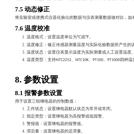
7.5
动态修正
将实验室或便携式仪器化验出的数据与仪表测量数据做对比，如
7.6
温度校准
1.
温度格式：设置温度单位为
或
。
℃
℉
2.
温度修正：修正传感器测量温度与实际化验数据所产生的
3.
温度状态：设置仪表显示温度为实际测量或人工设置温度
4.
温度类型：支持
、
、
、
四种温
NTC2252
NTC10K
PT100
PT1000
8.
参数设置
8.1
报警参数设置
用于设置三组继电器的控制数值：
1.
工作状态：设置继电器默认状态为常开或常闭。
2.
指定类型：设置继电器为高报警或低报警。
3.
警报值：设置继电器的报警值。
4.
滞后量：设置继电器的迟滞量。