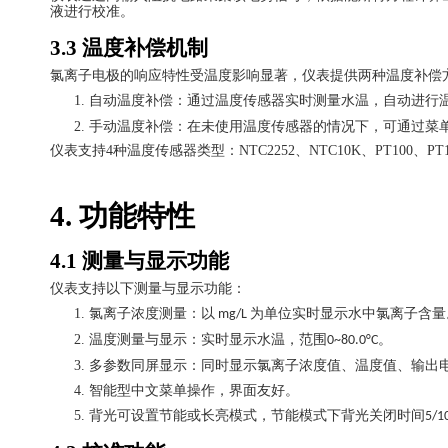
液进行校准。
3.3
温度补偿机制
氯离子电极的响应特性受温度影响显著，仪表提供两种温度补偿
1.
自动温度补偿：通过温度传感器实时测量水温，自动进行
2.
手动温度补偿：在未使用温度传感器的情况下，可通过菜
仪表支持
4
种温度传感器类型：
NTC2252
、
NTC10K
、
PT100
、
PT
4.
功能特性
4.1
测量与显示功能
仪表支持以下测量与显示功能：
1.
氯离子浓度测量：以
为单位实时显示水中氯离子含量
mg/L
2.
温度测量与显示：实时显示水温，范围
。
0~80.0°C
3.
多参数同屏显示：同时显示氯离子浓度值、温度值、输出
4.
智能型中文菜单操作，界面友好。
5.
背光可设置节能或长亮模式，节能模式下背光关闭时间
5/1