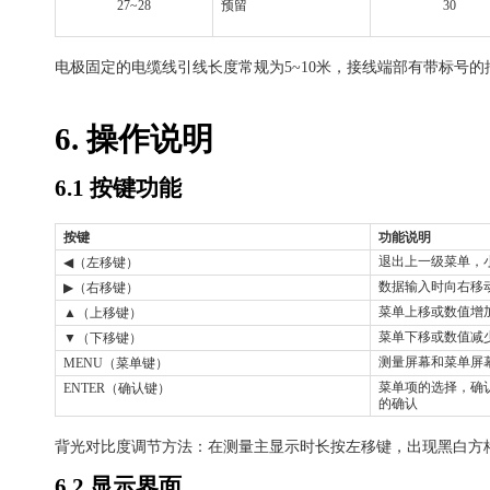
27~28
预留
30
电极固定的电缆线引线长度常规为
5~10
米，接线端部有带标号的
6.
操作说明
6.1
按键功能
按键
功能说明
退出上一级菜单，
◀
（左移键）
数据输入时向右移
▶
（右移键）
菜单上移或数值增
▲
（上移键）
菜单下移或数值减
▼
（下移键）
测量屏幕和菜单屏
MENU
（菜单键）
菜单项的选择，确
ENTER
（确认键）
的确认
背光对比度调节方法：在测量主显示时长按左移键，出现黑白方
6.2
显示界面