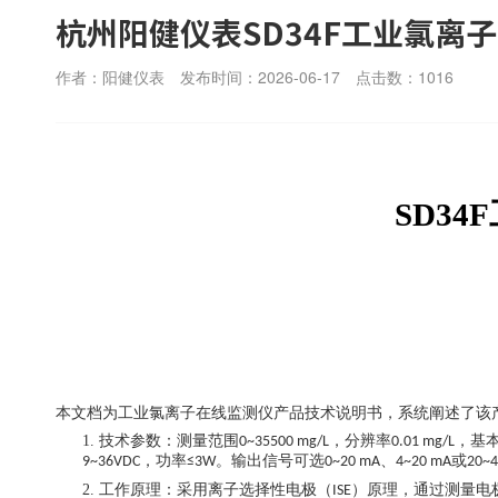
杭州阳健仪表SD34F工业氯离
作者：阳健仪表
发布时间：2026-06-17
点击数：
1016
SD34F
本文档为工业氯离子在线监测仪产品技术说明书，系统阐述了该
1.
技术参数：测量范围
，分辨率
，基
0~35500 mg/L
0.01 mg/L
，功率
。输出信号可选
、
或
9~36VDC
≤3W
0~20 mA
4~20 mA
20~
2.
工作原理：采用离子选择性电极（
）原理，通过测量电
ISE