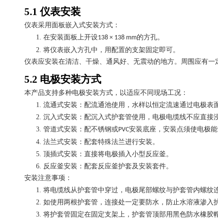
5.1
仪表安装
仪表采用面板嵌入式安装方式：
1.
在安装面板上开设
的方孔。
138 × 138 mm
2.
将仪表嵌入方孔中，用配置的支架固定即可。
仪表应安装在清洁、干燥、通风好、无震动的地方。周围应有一
5.2
电极安装方式
本产品支持多种电极安装方式，以适应不同现场工况：
1.
流通式安装：配流通池使用，水样以恒定流速通过电极表
2.
沉入式安装：配沉入式护套管使用，电极电缆线不应直接
3.
管道式安装：配不锈钢或
安装底座，安装点须使电极能
PVC
4.
法兰式安装：配套特殊法兰进行安装。
5.
顶插式安装：直接将电极插入小型反应釜。
6.
反应釜安装：配套反应釜护套及安装套件。
安装注意事项：
1.
将电缆线从护套管中穿过，电极尾部螺纹与护套管内螺纹
2.
如使用两根护套管，连接处一定要防水，防止水溶液渗入
3.
将护套管固定在固定支架上，护套管顶部用黑色防水橡胶