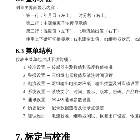
测量主界面显示内容：
·
第一行：年月日（左上）、时分秒（右上）
·
第二行：主测氯离子浓度显示值
·
第三行：温度值（左下）、
电流输出值（右下）
I1
·
使用上下键可切换显示：
电流输出值、
继电器状态、
I2
R1
R2
6.3
菜单结构
仪表主菜单包含以下功能项：
1.
校准设置
传感器主测数值和温度数值校准
—
2.
警报设置
三组继电器数值及清洗时间设置
—
3.
电流设置
两组输出电流对应项、输出类型及对应值设置
—
4.
系统设置
系统文字、时间、显示、版本、密码、产品序
—
5.
通讯设置
通讯参数设置
— RS-485
6.
历史记录
记录数据查看及记录点设定
—
7.
测试维护
电流校准、继电器测试、恢复出厂设置、恢复
—
7.
标定与校准