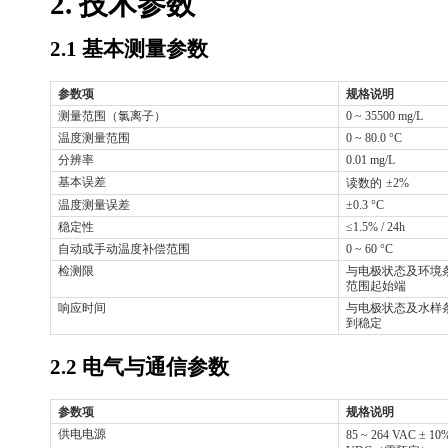
2.
技术参数
2.1
基本测量参数
参数项
规格说明
测量范围（氯离子）
0 ~ 35500 mg/L
温度测量范围
0 ~ 80.0 °C
分辨率
0.01 mg/L
基本误差
读数的
±2%
温度测量误差
±0.3 °C
稳定性
≤1.5% / 24h
自动或手动温度补偿范围
0 ~ 60 °C
检测限
与电极状态及环境
范围起始端
响应时间
与电极状态及水样
到稳定
2.2
电气与通信参数
参数项
规格说明
供电电源
85 ~ 264 VAC ± 10