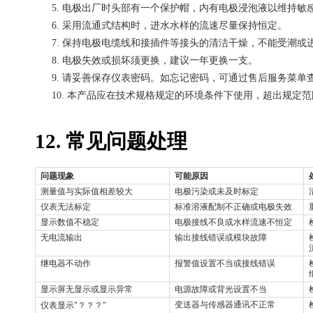
5.
电极出厂时头部有一个保护帽，内有电极浸泡液以维持敏
6.
采用流通式结构时，进水水样的流速尽量保持恒定。
7.
保持电极电缆线和接插件等接头的清洁干燥，不能受潮或
8.
电极失效或损坏须更换，建议一年更换一支。
9.
请妥善保存仪表密码。如忘记密码，可通过售后服务菜单
10.
本产品应在技术规格规定的环境条件下使用，超出规定范
12.
常见问题处理
问题现象
可能原因
测量值与实际值相差较大
电极污染或未及时标定
仪表无法标定
标准溶液配制不正确或电极失效
显示数值不稳定
电极接线不良或水样流速不恒定
无电流输出
输出接线错误或模块故障
继电器不动作
报警值设置不当或接线错误
显示屏无显示或显示异常
电源故障或背光设置不当
变送器与传感器通讯不正常
仪表显示
"
？？？
"