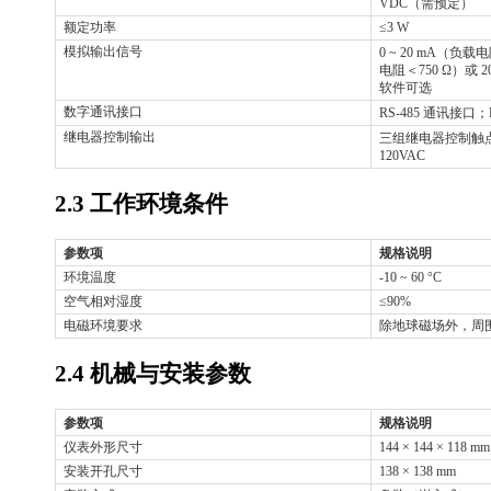
VDC
（需预定）
额定功率
≤3 W
模拟输出信号
0 ~ 20 mA
（负载电
电阻＜
750 Ω
）或
2
软件可选
数字通讯接口
RS-485
通讯接口；
继电器控制输出
三组继电器控制触
120VAC
2.3
工作环境条件
参数项
规格说明
环境温度
-10 ~ 60 °C
空气相对湿度
≤90%
电磁环境要求
除地球磁场外，周
2.4
机械与安装参数
参数项
规格说明
仪表外形尺寸
144 × 144 × 118 mm
安装开孔尺寸
138 × 138 mm