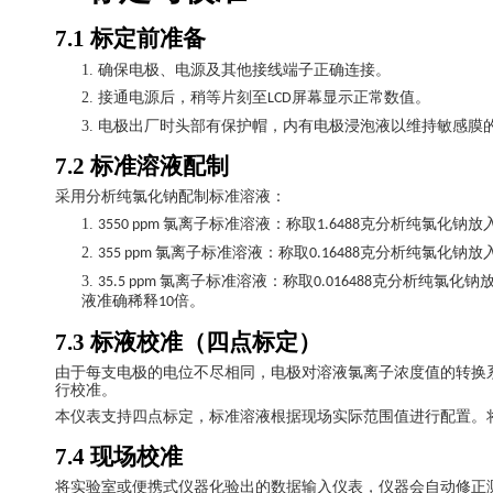
7.1
标定前准备
1.
确保电极、电源及其他接线端子正确连接。
2.
接通电源后，稍等片刻至
屏幕显示正常数值。
LCD
3.
电极出厂时头部有保护帽，内有电极浸泡液以维持敏感膜
7.2
标准溶液配制
采用分析纯氯化钠配制标准溶液：
1.
氯离子标准溶液：称取
克分析纯氯化钠放
3550 ppm
1.6488
2.
氯离子标准溶液：称取
克分析纯氯化钠放
355 ppm
0.16488
3.
氯离子标准溶液：称取
克分析纯氯化钠
35.5 ppm
0.016488
液准确稀释
倍。
10
7.3
标液校准（四点标定）
由于每支电极的电位不尽相同，电极对溶液氯离子浓度值的转换
行校准。
本仪表支持四点标定，标准溶液根据现场实际范围值进行配置。
7.4
现场校准
将实验室或便携式仪器化验出的数据输入仪表，仪器会自动修正