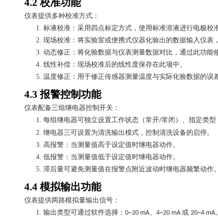
4.2
校准功能
仪表提供多种校准方式：
1.
标液校准：采用四点标定方式，使用标准溶液进行电极校
2.
现场校准：将实验室或便携式仪器化验出的数据输入仪表
3.
动态修正：将化验数据与仪表测量数据对比，通过此功能
4.
线性补偿：现场校准后的线性度保存在此项中。
5.
温度修正：用于修正传感器测量温度与实际化验数据的误
4.3
报警控制功能
仪表配备三组继电器控制开关：
1.
每组继电器可独立设置工作状态（常开
常闭）、指定类型
/
2.
继电器三可设置为清洗输出模式，控制清洗设备的启停。
3.
高报警：当测量值高于设定值时继电器动作。
4.
低报警：当测量值低于设定值时继电器动作。
5.
滞后量可避免测量值在报警点附近波动时继电器频繁动作
4.4
模拟输出功能
仪表提供两路模拟量输出信号：
1.
输出类型可通过软件选择：
、
或
0~20 mA
4~20 mA
20~4 mA