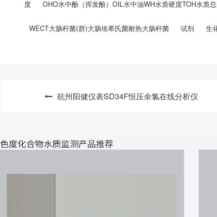
度
OHO水中酚（挥发酚）OIL水中油WH水质硬度TOH水质
WECT大肠杆菌(群)大肠埃希氏菌耐热大肠杆菌
试剂
生
杭州阳健仪表SD34F恒压余氯在线分析仪
色度化合物水质监测产品推荐