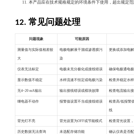
11.
本产品应在技术规格规定的环境条件下使用，超出规定范
常见问题处理
12.
问题现象
可能原因
测量值与实际值相差较
电极电解液干涸或渗透膜污
更换或添加电解
大
染
仪表无法标定
电极未充分极化或接线错误
确保电极通电极
显示数值不稳定
水样流速不恒定或电极污染
检查并稳定水样
无
4~20 mA
输出
输出接线错误或模块故障
检查电流输出接
继电器不动作
报警值设置不当或接线错误
检查高
/
低报警
线
背光灯不亮
背光设置为
OFF
或节能模式
检查背光设置，
历史数据无法查询
未选配存储功能
确认仪表是否配