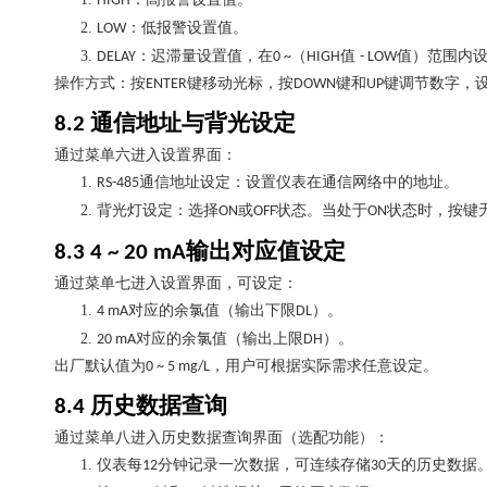
HIGH
2.
：低报警设置值。
LOW
3.
：迟滞量设置值，在
（
值
值）范围内
DELAY
0 ~
HIGH
- LOW
操作方式：按
键移动光标，按
键和
键调节数字，
ENTER
DOWN
UP
通信地址与背光设定
8.2
通过菜单六进入设置界面：
1.
通信地址设定：设置仪表在通信网络中的地址。
RS-485
2.
背光灯设定：选择
或
状态。当处于
状态时，按键
ON
OFF
ON
输出对应值设定
8.3 4 ~ 20 mA
通过菜单七进入设置界面，可设定：
1.
对应的余氯值（输出下限
）。
4 mA
DL
2.
对应的余氯值（输出上限
）。
20 mA
DH
出厂默认值为
，用户可根据实际需求任意设定。
0 ~ 5 mg/L
历史数据查询
8.4
通过菜单八进入历史数据查询界面（选配功能）：
1.
仪表每
分钟记录一次数据，可连续存储
天的历史数据
12
30