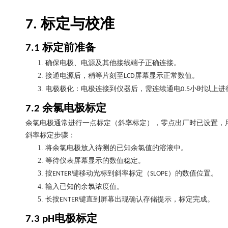
标定与校准
7.
标定前准备
7.1
1.
确保电极、电源及其他接线端子正确连接。
2.
接通电源后，稍等片刻至
屏幕显示正常数值。
LCD
3.
电极极化：电极连接到仪器后，需连续通电
小时以上进
0.5
余氯电极标定
7.2
余氯电极通常进行一点标定（斜率标定），零点出厂时已设置，
斜率标定步骤：
1.
将余氯电极放入待测的已知余氯值的溶液中。
2.
等待仪表屏幕显示的数值稳定。
3.
按
键移动光标到斜率标定（
）的数值位置。
ENTER
SLOPE
4.
输入已知的余氯浓度值。
5.
长按
键直到屏幕出现确认存储提示，标定完成。
ENTER
电极标定
7.3 pH