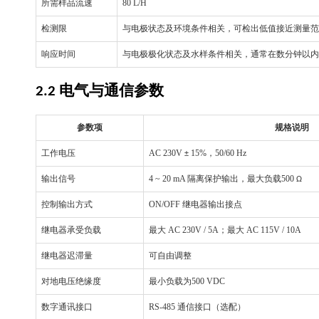
所需样品流速
80 L/H
检测限
与电极状态及环境条件相关，可检出低值接近测量范
响应时间
与电极极化状态及水样条件相关，通常在数分钟以内
电气与通信参数
2.2
参数项
规格说明
工作电压
AC 230V
15%
，
50/60 Hz
±
输出信号
4 ~ 20 mA
隔离保护输出，最大负载
500
Ω
控制输出方式
ON/OFF
继电器输出接点
继电器承受负载
最大
AC 230V / 5A
；最大
AC 115V / 10A
继电器迟滞量
可自由调整
对地电压绝缘度
最小负载为
500 VDC
数字通讯接口
RS-485
通信接口（选配）