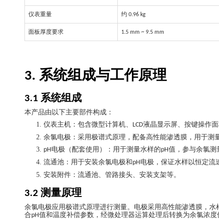
仪表重量
约
0.96 kg
面板厚度要求
1.5 mm ~ 9.5 mm
系统组成与工作原理
3.
系统组成
3.1
本产品由以下主要部件构成：
1.
仪表主机：包含微型计算机、
液晶显示屏、按键操作面
LCD
2.
余氯电极：采用极谱式原理，配备高性能渗透膜，用于测
3.
电极（配套使用）：用于测量水样的
值，参与余氯测
pH
pH
4.
流通池：用于安装余氯电极和
电极，保证水样以恒定流
pH
5.
安装附件：流通池、管路接头、安装支架等。
测量原理
3.2
余氯电极应用极谱式原理进行测量。电极采用高性能渗透膜，水
合
值和温度补偿参数，经微处理器运算处理后转换为余氯浓度
pH