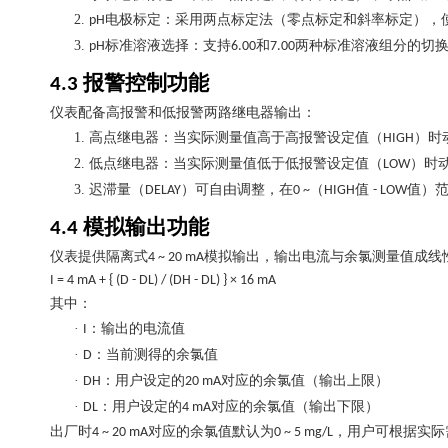
2.
电极标定：采用两点标定法（零点标定和斜率标定），
pH
3.
标准溶液选择：支持
和
两种标准溶液组分的切
pH
6.00
7.00
报警控制功能
4.3
仪表配备高报警和低报警两路继电器输出：
1.
高点继电器：当实际测量值高于高报警设定值（
）时
HIGH
2.
低点继电器：当实际测量值低于低报警设定值（
）时
LOW
3.
迟滞量（
）可自由调整，在
（
值
值）
DELAY
0 ~
HIGH
- LOW
模拟输出功能
4.4
仪表提供隔离式
模拟输出，输出电流与余氯测量值成线
4 ~ 20 mA
I = 4 mA + { (D - DL) / (DH - DL) } × 16 mA
其中：
·
：输出的电流值
I
·
：当前测得的余氯值
D
·
：用户设定的
对应的余氯值（输出上限）
DH
20 mA
·
：用户设定的
对应的余氯值（输出下限）
DL
4 mA
出厂时
对应的余氯值默认为
，用户可根据实际
4 ~ 20 mA
0 ~ 5 mg/L