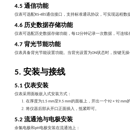
通信功能
4.5
仪表可选配
通信接口，支持标准通讯协议，可实现远程数
RS-485
历史数据存储功能
4.6
仪表可选配历史数据存储功能，每
分钟记录一次数据，可连续
12
背光节能功能
4.7
仪表具备背光节能设置功能。当背光设置为
状态时，按键无操
ON
安装与接线
5.
仪表安装
5.1
仪表采用面板嵌入式安装方式：
1.
在厚度为
至
的面板上，开出一个
1.5 mm
9.5 mm
92 × 92 mm
2.
将仪器后部从开口正面插入，抵紧即可。
流通池与电极安装
5.2
余氯电极和
电极安装在流通池上：
pH