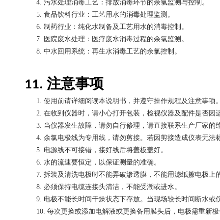
4.
污水处理消毒工艺：排放消毒环节的余氯监测与控制。
5.
食品饮料行业：工艺用水的消毒处理监测。
6.
制药行业：纯化水制备及工艺用水的消毒控制。
7.
医院废水处理：医疗废水消毒过程的余氯监测。
8.
中水回用系统：再生水消毒工艺的余氯控制。
注意事项
11.
1.
使用前请详细阅读本说明书，并遵守操作规程及注意事项
2.
在收到仪器时，请小心打开包装，检视仪器及配件是否因
3.
当仪器发生故障，请勿自行修理，请直接联系生产厂家的
4.
余氯电极线为专用线，请勿剪接。若因剪接造成仪表无法
5.
电源线不可接错，接好线后将盖板盖好。
6.
水的流速要恒定，以保证测量的准确。
7.
拆装及清洗电极时不能弄破渗透膜，不能用滤纸擦电极上
8.
必须保持电缆连接头清洁，不能受潮或进水。
9.
电极不能长时间干燥状态下存放。当现场较长时间断水或
10.
每次更换或添加电解液或更换备用膜头后，电极需重新极