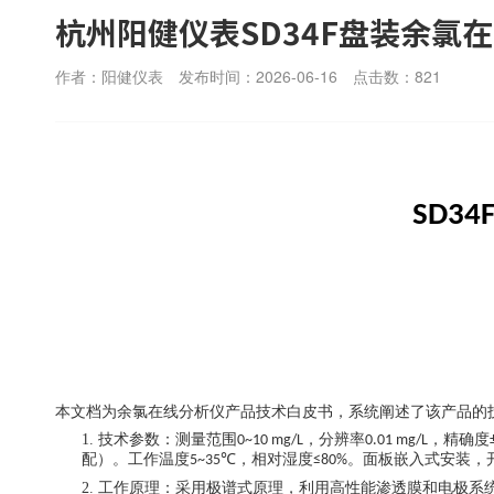
杭州阳健仪表SD34F盘装余氯
作者：阳健仪表
发布时间：2026-06-16
点击数：
821
SD34
本文档为余氯在线分析仪产品技术白皮书，系统阐述了该产品的
1.
技术参数：测量范围
，分辨率
，精确度
0~10 mg/L
0.01 mg/L
配）。工作温度
，相对湿度
。面板嵌入式安装，
5~35℃
≤80%
2.
工作原理：采用极谱式原理，利用高性能渗透膜和电极系