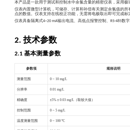
本产品是一款用于测试和控制水中余氯含量的精密仪表，采用极
仪表内置微型计算机，可储存、计算和补偿有关测定余氯值的所
点的数值。仪表支持在线校正功能，无需将电极取出即可完成标
仪表具备隔离式
输出电流、高低点报警控制、
数字
4~20 mA
RS-485
技术参数
2.
基本测量参数
2.1
参数项
规格说明
测量范围
0 ~ 10 mg/L
分辨率
0.01 mg/L
精确度
5%
0.03 mg/L
（取较大值）
±
±
控制范围
0 ~ 5 mg/L
温度测量范围
0 ~ 100
C
°