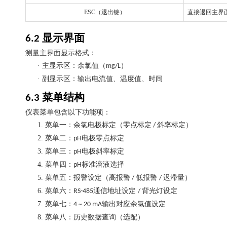
ESC
（退出键）
直接退回主界
显示界面
6.2
测量主界面显示格式：
·
主显示区：余氯值（
）
mg/L
·
副显示区：输出电流值、温度值、时间
菜单结构
6.3
仪表菜单包含以下功能项：
1.
菜单一：余氯电极标定（零点标定
斜率标定）
/
2.
菜单二：
电极零点标定
pH
3.
菜单三：
电极斜率标定
pH
4.
菜单四：
标准溶液选择
pH
5.
菜单五：报警设定（高报警
低报警
迟滞量）
/
/
6.
菜单六：
通信地址设定
背光灯设定
RS-485
/
7.
菜单七：
输出对应余氯值设定
4 ~ 20 mA
8.
菜单八：历史数据查询（选配）