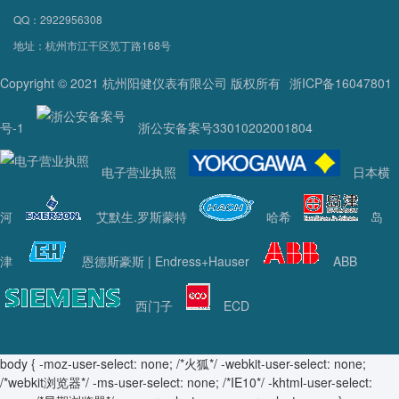
QQ：2922956308
地址：杭州市江干区笕丁路168号
Copyright © 2021 杭州阳健仪表有限公司 版权所有
浙ICP备16047801
号-1
浙公安备案号33010202001804
电子营业执照
日本横
河
艾默生.罗斯蒙特
哈希
岛
津
恩德斯豪斯 | Endress+Hauser
ABB
西门子
ECD
body { -moz-user-select: none; /*火狐*/ -webkit-user-select: none;
/*webkit浏览器*/ -ms-user-select: none; /*IE10*/ -khtml-user-select: