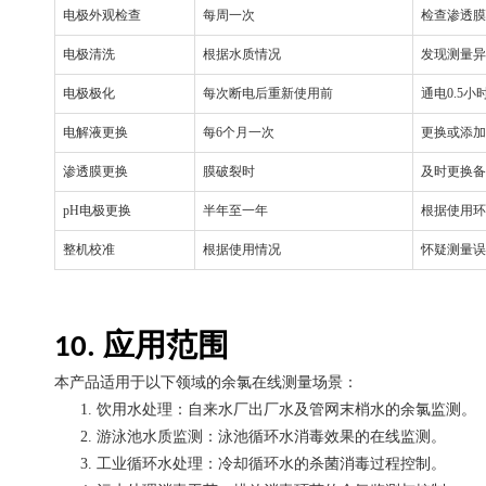
电极外观检查
每周一次
检查渗透膜
电极清洗
根据水质情况
发现测量异
电极极化
每次断电后重新使用前
通电
0.5
小
电解液更换
每
6
个月一次
更换或添加
渗透膜更换
膜破裂时
及时更换备
pH
电极更换
半年至一年
根据使用环
整机校准
根据使用情况
怀疑测量误
应用范围
10.
本产品适用于以下领域的余氯在线测量场景：
1.
饮用水处理：自来水厂出厂水及管网末梢水的余氯监测。
2.
游泳池水质监测：泳池循环水消毒效果的在线监测。
3.
工业循环水处理：冷却循环水的杀菌消毒过程控制。