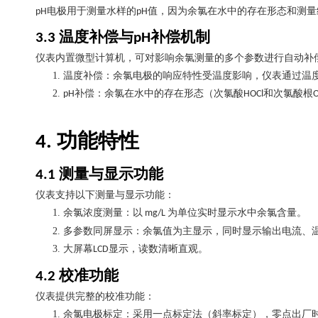
电极用于测量水样的
值，因为余氯在水中的存在形态和测量
pH
pH
温度补偿与
补偿机制
3.3
pH
仪表内置微型计算机，可对影响余氯测量的多个参数进行自动补
1.
温度补偿：余氯电极的响应特性受温度影响，仪表通过温
2.
补偿：余氯在水中的存在形态（次氯酸
和次氯酸根
pH
HOCl
O
功能特性
4.
测量与显示功能
4.1
仪表支持以下测量与显示功能：
1.
余氯浓度测量：以
为单位实时显示水中余氯含量。
mg/L
2.
多参数同屏显示：余氯值为主显示，同时显示输出电流、
3.
大屏幕
显示，读数清晰直观。
LCD
校准功能
4.2
仪表提供完整的校准功能：
1.
余氯电极标定：采用一点标定法（斜率标定），零点出厂