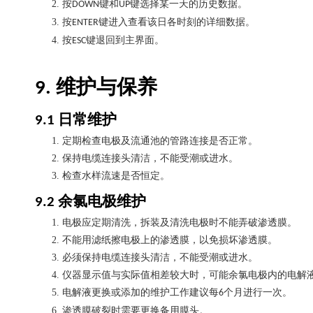
2.
按
键和
键选择某一天的历史数据。
DOWN
UP
3.
按
键进入查看该日各时刻的详细数据。
ENTER
4.
按
键退回到主界面。
ESC
维护与保养
9.
日常维护
9.1
1.
定期检查电极及流通池的管路连接是否正常。
2.
保持电缆连接头清洁，不能受潮或进水。
3.
检查水样流速是否恒定。
余氯电极维护
9.2
1.
电极应定期清洗，拆装及清洗电极时不能弄破渗透膜。
2.
不能用滤纸擦电极上的渗透膜，以免损坏渗透膜。
3.
必须保持电缆连接头清洁，不能受潮或进水。
4.
仪器显示值与实际值相差较大时，可能余氯电极内的电解
5.
电解液更换或添加的维护工作建议每
个月进行一次。
6
6.
渗透膜破裂时需要更换备用膜头。