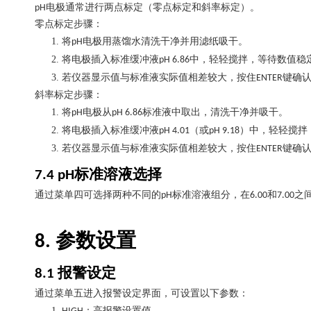
电极通常进行两点标定（零点标定和斜率标定）。
pH
零点标定步骤：
1.
将
电极用蒸馏水清洗干净并用滤纸吸干。
pH
2.
将电极插入标准缓冲液
中，轻轻搅拌，等待数值稳
pH 6.86
3.
若仪器显示值与标准液实际值相差较大，按住
键确
ENTER
斜率标定步骤：
1.
将
电极从
标准液中取出，清洗干净并吸干。
pH
pH 6.86
2.
将电极插入标准缓冲液
（或
）中，轻轻搅拌
pH 4.01
pH 9.18
3.
若仪器显示值与标准液实际值相差较大，按住
键确
ENTER
标准溶液选择
7.4 pH
通过菜单四可选择两种不同的
标准溶液组分，在
和
之
pH
6.00
7.00
参数设置
8.
报警设定
8.1
通过菜单五进入报警设定界面，可设置以下参数：
1.
：高报警设置值。