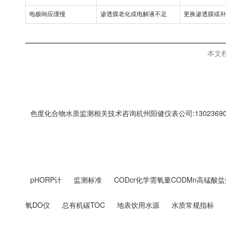
电极响应缓慢
渗透膜老化或电解液不足
更换渗透膜或补
本文
色度化合物水质监测相关技术咨询杭州阳健仪表公司:13023690
pHORP计
监测标准
CODcr化学需氧量CODMn高锰酸盐
氧DO仪
总有机碳TOC
地表饮用水源
水质常规指标