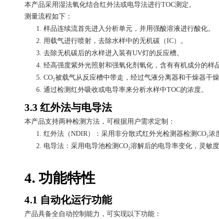
本产品采用湿法氧化结合红外法或电导法进行
TOC测定。
测量流程如下：
1.
样品连续流首先进入分析单元，并用强酸溶液进行酸化。
2.
用载气进行喷射，去除水样中的无机碳（
IC）。
3.
去除无机碳后的水样进入装有
UV灯的反应槽。
4.
经高强度紫外光照射和强氧化剂氧化，含有有机成分的样
5.
CO₂被载气从反应槽中带走，经过气液分离器和干燥器干燥
6.
通过检测红外吸收或电导率来分析水样中
TOC的浓度。
3.3 红外法与电导法
本产品支持两种检测方法，可根据用户需求定制：
1.
红外法（
NDIR）：采用非分散式红外光检测器检测CO
2.
电导法：采用电导池检测
CO₂溶解后的电导率变化，灵敏
4. 功能特性
4.1 自动化运行功能
产品具备全自动控制能力，可实现以下功能：