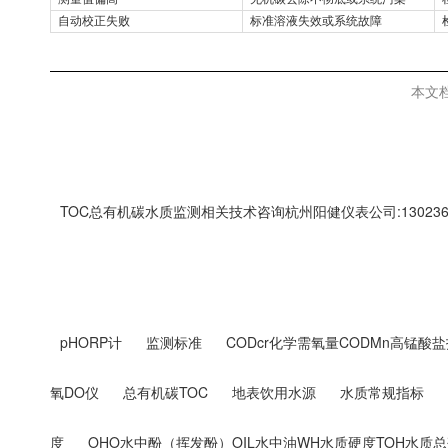
自动校正失败
标准溶液失效或系统故障
本文
TOC总有机碳水质监测相关技术咨询杭州阳健仪表公司:1302369
pHORP计
监测标准
CODcr化学需氧量CODMn高锰酸盐
氧DO仪
总有机碳TOC
地表饮用水源
水质常规指标
度
OHO水中酚（挥发酚）OIL水中油WH水质硬度TOH水质