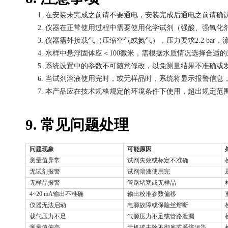
1.
在安装未完成之前请不要通电，安装完成后通电之前请确
2.
仪器在正常使用过程中需要使用化学试剂（强酸、强氧化
3.
仪器需外接载气（压缩空气或氮气），压力要求
2.2 ba
4.
水样中悬浮固体应＜
100微米，需根据水质情况选择合适
5.
系统设置中的参数不可随意修改，以免测量结果不准确或
6.
当试剂溶液使用完时，或无样品时，系统将显示报警信息
7.
本产品应在技术规格规定的环境条件下使用，超出规定范
9. 常见问题处理
问题现象
可能原因
测量值异常
试剂失效或标定不准确
无试剂报警
试剂溶液使用完
无样品报警
管路堵塞或无样品
4~20 mA输出不准确
输出校准参数偏移
仪器无法启动
电源故障或保险丝熔断
载气压力不足
气源压力不足或管路泄漏
测量值偏高
无机碳去除不彻底或系统污染