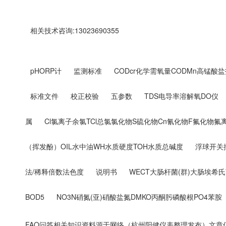
相关技术咨询:13023690355
pHORP计
监测标准
CODcr化学需氧量CODMn高锰酸盐
标准文件
校正校验
五参数
TDS电导率溶解氧DO仪
属
Cl氯离子余氯TCl总氯氯化物S硫化物Cn氰化物F氟化物氟
（挥发酚）OIL水中油WH水质硬度TOH水质总碱度
浮球开关
法/稀释倍数法色度
说明书
WECT大肠杆菌(群)大肠埃希
BOD5
NO3N硝氮(亚)硝酸盐氮DMKO丙酮肟磷酸根PO4苯胺
FAQ问答相关知识资料源于网络（杭州阳健仪表整理发布）文