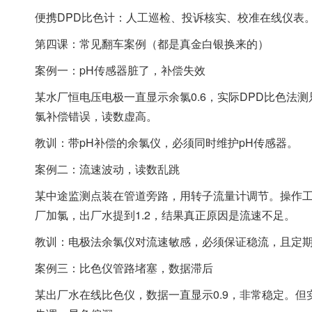
便携DPD比色计：人工巡检、投诉核实、校准在线仪表
第四课：常见翻车案例（都是真金白银换来的）
案例一：pH传感器脏了，补偿失效
某水厂恒电压电极一直显示余氯0.6，实际DPD比色法测
氯补偿错误，读数虚高。
教训：带pH补偿的余氯仪，必须同时维护pH传感器。
案例二：流速波动，读数乱跳
某中途监测点装在管道旁路，用转子流量计调节。操作工嫌
厂加氯，出厂水提到1.2，结果真正原因是流速不足。
教训：电极法余氯仪对流速敏感，必须保证稳流，且定
案例三：比色仪管路堵塞，数据滞后
某出厂水在线比色仪，数据一直显示0.9，非常稳定。但