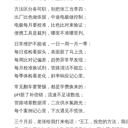
方法区分各司职，别把张三当李四：
出厂比色做依据，中途电极做控制；
电极每月要校准，比色比对来验证；
便携工具是裁判，哪里不准哪里判。
日常维护不能省，一日一周一月一季：
每日巡检看探头，表面脏了马上洗；
每周比对记偏差，趋势异常早发现；
每月校准换试剂，管路清洁不能忘；
每季体检看老化，斜率响应记心里。
常见翻车要警惕，都是学费换来的：
pH脏了补偿错，流速不足读数低；
管路堵塞数据滞，二次供水氯跑光；
每个案例记心里，下次遇见不慌张。
三个月后，老张给我打来电话：“王工，按您的方法，我们