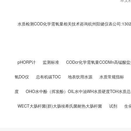
本文
水质检测COD化学需氧量相关技术咨询杭州阳健仪表公司:130236
pHORP计
监测标准
CODcr化学需氧量CODMn高锰酸盐
氧DO仪
总有机碳TOC
地表饮用水源
水质常规指标
度
OHO水中酚（挥发酚）OIL水中油WH水质硬度TOH水质
WECT大肠杆菌(群)大肠埃希氏菌耐热大肠杆菌
试剂
生