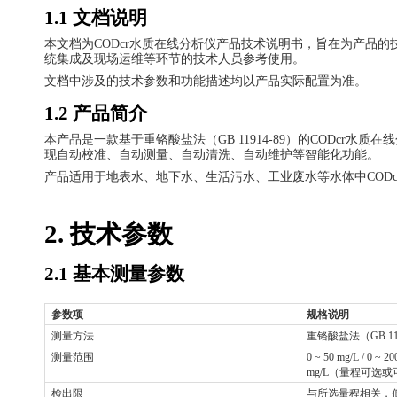
1.1 文档说明
本文档为
CODcr水质在线分析仪产品技术
说明书
，旨在为产品的
统集成及现场运维等环节的技术人员参考使用。
文档中涉及的技术参数和功能描述均以产品实际配置为准。
1.2 产品简介
本产品是一款基于重铬酸盐法（
GB 11914-89）的COD
现自动校准、自动测量、自动清洗、自动维护等智能化功能。
产品适用于地表水、地下水、生活污水、工业废水等水体中
CO
2. 技术参数
2.1 基本测量参数
参数项
规格说明
测量方法
重铬酸盐法（
GB 1
测量范围
0 ~ 50 mg/L / 0 ~ 20
mg/L（量程可选
检出限
与所选量程相关，