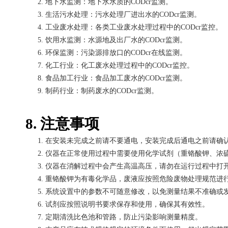
2.
地下水监测：地下水水质的
CODcr监测。
3.
生活污水处理：污水处理厂进出水的
CODcr监测。
4.
工业废水处理：各类工业废水处理过程中的
CODcr监控。
5.
饮用水监测：水源地及出厂水的
CODcr监测。
6.
环保监测：污染源排放口的
CODcr在线监测。
7.
化工行业：化工废水处理过程中的
CODcr监控。
8.
食品加工行业：食品加工废水的
CODcr监测。
9.
制药行业：制药废水的
CODcr监测。
8. 注意事项
1.
在安装未完成之前请不要通电，安装完成后通电之前请确
2.
仪器在正常使用过程中需要使用化学试剂（重铬酸钾、浓
3.
仪器在消解过程中会产生高温高压，请勿在运行过程中打
4.
重铬酸钾为有毒化学品，废液应按照危险废物处理规范进
5.
系统设置中的参数不可随意修改，以免测量结果不准确或
6.
试剂应按照说明书要求保存和使用，确保其有效性。
7.
定期清洗比色池和管路，防止污染影响测量精度。