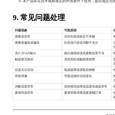
8.
本产品应在技术规格规定的环境条件下使用，超出规定范
9. 常见问题处理
问题现象
可能原因
测量值异常
试剂失效或标定不准确
测量值偏低或偏高
比色池污染或消解不充分
无
4~20 mA输出
输出接线错误或参数设置不当
触摸屏无响应
系统死机或触摸屏故障
仪器无法启动
电源故障或保险丝熔断
管路泄漏
管路连接松动或老化
消解温度异常
加热模块故障或温度传感器异常
废液排放异常
废液管路堵塞或废液桶已满