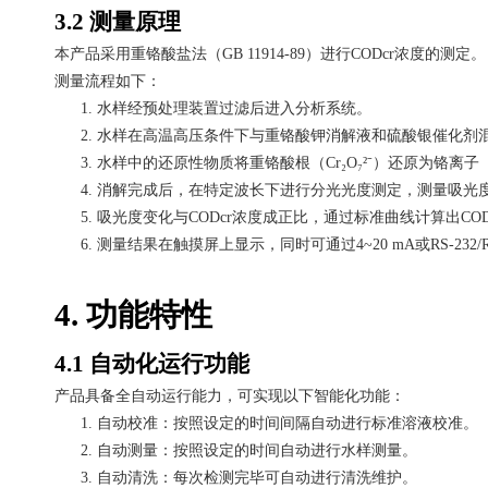
3.2 测量原理
本产品采用重铬酸盐法（
GB 11914-89）进行CODcr浓度的测定。
测量流程如下：
1.
水样经预处理装置过滤后进入分析系统。
2.
水样在高温高压条件下与重铬酸钾消解液和硫酸银催化剂
3.
水样中的还原性物质将重铬酸根（
Cr₂O₇²⁻）还原为铬离
4.
消解完成后，在特定波长下进行分光光度测定，测量吸光
5.
吸光度变化与
CODcr浓度成正比，通过标准曲线计算出COD
6.
测量结果在触摸屏上显示，同时可通过
4~20 mA或RS-23
4. 功能特性
4.1 自动化运行功能
产品具备全自动运行能力，可实现以下智能化功能：
1.
自动校准：按照设定的时间间隔自动进行标准溶液校准。
2.
自动测量：按照设定的时间自动进行水样测量。
3.
自动清洗：每次检测完毕可自动进行清洗维护。