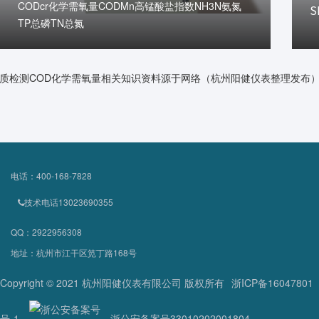
CODcr化学需氧量CODMn高锰酸盐指数NH3N氨氮
S
TP总磷TN总氮
质检测COD化学需氧量相关知识资料源于网络（杭州阳健仪表整理发布
电话：400-168-7828
技术电话13023690355
QQ：2922956308
地址：杭州市江干区笕丁路168号
Copyright © 2021 杭州阳健仪表有限公司 版权所有
浙ICP备16047801
号-1
浙公安备案号33010202001804