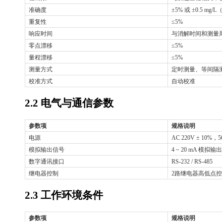
准确度
±5% 或 ±0.5 mg
重复性
≤5%
响应时间
与消解时间和测量
零点漂移
≤5%
量程漂移
≤5%
测量方式
定时测量、等间隔
校准方式
自动校准
2.2 电气与通信参数
参数项
规格说明
电源
AC 220V ± 10%，5
模拟输出信号
4 ~ 20 mA 模拟输出
数字通讯接口
RS-232 / RS-485
继电器控制
2路继电器高低点
2.3 工作环境条件
参数项
规格说明