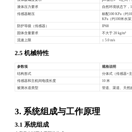
液体压力要求
自然环境状态下，
传感器耐压
标配
100 KPa（
KPa（约100米水深
防护等级（传感器）
IP68
固体含量要求
不大于
20 kg/m³
流速上限
≤ 5.0 m/s
2.5 机械特性
参数项
规格说明
结构形式
分体式（传感器
+
传感器和主机间电缆长度
10 米
被测水道类型
管道、渠道、天然
3. 系统组成与工作原理
3.1 系统组成