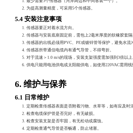
1.
最少需要
3个传感器（河岸两边和中间各装一个）。
2.
为提高测量精度，可采用
5个传感器。
5.4 安装注意事项
1.
传感器要正对着水流方向。
2.
传感器与安装底座固定前，需包上
2毫米厚度的软橡胶套隔
3.
传感器的出线必须用
PVC、PE或镀锌管等保护，避免水
4.
传感器所带通信电缆内有通气导管，不得弯折。
5.
对于流速＞
1.0 m/s的现场，安装支架强度需加强到3倍以
6.
供电只能用电池供电或太阳能供电，如使用
220VAC需用
6. 维护与保养
6.1 日常维护
1.
定期检查传感器表面是否附着污物、水草等，如有应及时
2.
检查电缆保护管是否完好，有无破损。
3.
检查安装支架是否牢固，有无松动或腐蚀。
4.
定期检查通气导管是否畅通，防止堵塞。