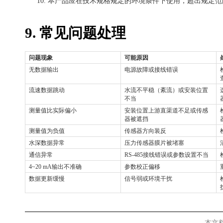
10.
本产品应在技术规格规定的环境条件下使用，超出规定范
9. 常见问题处理
问题现象
可能原因
无数据输出
电源故障或接线错误
流速数据跳动
水流不平稳（紊流）或安装位置
不当
测量值比实际偏小
安装位置上游直渠道不足或传感
器被遮挡
测量值为负值
传感器方向装反
水深数据异常
压力传感器膜片被堵塞
通信异常
RS-485接线错误或参数设置不当
4~20 mA输出不准确
参数校正偏移
数据更新缓慢
信号弱或环境干扰
本文