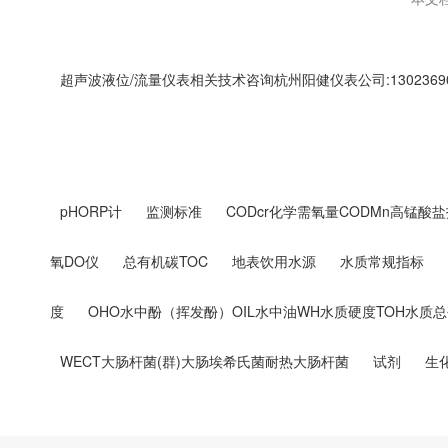
超声波液位/流量仪表相关技术咨询杭州阳健仪表公司:13023690
pHORP计
监测标准
CODcr化学需氧量CODMn高锰酸盐
氧DO仪
总有机碳TOC
地表饮用水源
水质常规指标
度
OHO水中酚（挥发酚）OIL水中油WH水质硬度TOH水质
WECT大肠杆菌(群)大肠埃希氏菌耐热大肠杆菌
试剂
生