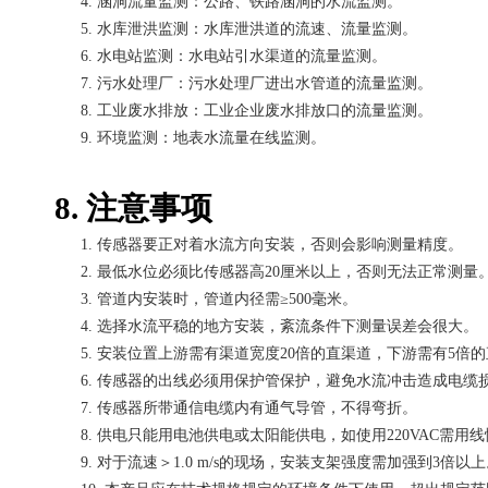
4.
涵洞流量监测：公路、铁路涵洞的水流监测。
5.
水库泄洪监测：水库泄洪道的流速、流量监测。
6.
水电站监测：水电站引水渠道的流量监测。
7.
污水处理厂：污水处理厂进出水管道的流量监测。
8.
工业废水排放：工业企业废水排放口的流量监测。
9.
环境监测：地表水流量在线监测。
8. 注意事项
1.
传感器要正对着水流方向安装，否则会影响测量精度。
2.
最低水位必须比传感器高
20厘米以上，否则无法正常测量
3.
管道内安装时，管道内径需
≥500毫米。
4.
选择水流平稳的地方安装，紊流条件下测量误差会很大。
5.
安装位置上游需有渠道宽度
20倍的直渠道，下游需有5倍
6.
传感器的出线必须用保护管保护，避免水流冲击造成电缆
7.
传感器所带通信电缆内有通气导管，不得弯折。
8.
供电只能用电池供电或太阳能供电，如使用
220VAC需
9.
对于流速＞
1.0 m/s的现场，安装支架强度需加强到3倍以