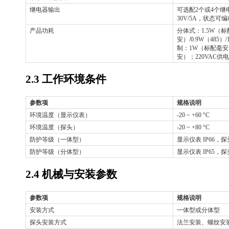
继电器输出
可选配
2个或4个继电器
30V/5A，状态可编
产品功耗
分体式：
1.5W（
安）/0.9W（485
制：1W（标配毫安）/0
安）；220VAC供
2.3 工作环境条件
参数项
规格说明
环境温度（显示仪表）
-20 ~ +60 °C
环境温度（探头）
-20 ~ +80 °C
防护等级（一体型）
显示仪表
IP66，探头
防护等级（分体型）
显示仪表
IP65，探头
2.4 机械与安装参数
参数项
规格说明
安装方式
一体型或分体型
探头安装方式
法兰安装、螺纹安