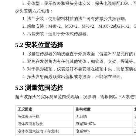
2.
分体型：显示仪表和探头分体安装，探头电缆标配
10米，
探头安装方式包括：
1.
法兰安装：使用塑料材质的法兰可有效减少共振影响。
2.
螺纹安装：
M48×2、M60×2、M78×2、M108×2或G1-1/
3.
吊装安装：适用于分体式传感器。
5.2 安装位置选择
1.
尽量使传感器的轴线垂直于介质表面（偏差
2~5°是允许的
2.
避免在发射角内有任何其他物体，如管道、支架、焊缝等
3.
对于拱形罐顶，仪表最好不要安装在罐顶中央，而是安装
4.
探头发射面必须露出盖板或导波管，不能缩在里面。
5.3 测量范围选择
超声波探头的实际测量范围受现场工况影响，需根据以下因素进
工况因素
影响程度
液体表面平稳
无影响
液体表面有波纹
衰减
50~67%
液体表面大波动（有搅拌）
衰减
90%