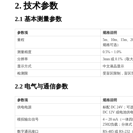
2. 技术参数
2.1 基本测量参数
参数项
规格说明
量程
5m、10m、15m、2
规格可选）
测量精度
0.5% ~ 1.0%
分辨率
3mm 或 0.1%（取
显示方式
中文液晶显示
检测限
受盲区限制，盲区
2.2 电气与通信参数
参数项
规格说明
供电电源
标配
DC 24V；可选 
DC 12V 或电池供
模拟输出信号
4 ~ 20 mA（
250Ω负载；分体式
数字通讯接口
RS-485 或 RS-2