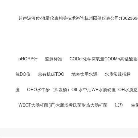
超声波液位/流量仪表相关技术咨询杭州阳健仪表公司:13023690
pHORP计
监测标准
CODcr化学需氧量CODMn高锰酸盐
氧DO仪
总有机碳TOC
地表饮用水源
水质常规指标
度
OHO水中酚（挥发酚）OIL水中油WH水质硬度TOH水质
WECT大肠杆菌(群)大肠埃希氏菌耐热大肠杆菌
试剂
生