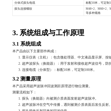
分体式探头电缆
标配
10米，可定制
探头连接螺纹
M48×2、M60×2、M
等多种规格
3. 系统组成与工作原理
3.1 系统组成
本产品由以下主要部件构成：
1.
显示仪表（主机）：包含微处理器、中文液晶显示屏、按
2.
超声波探头（换能器）：用于发射和接收超声波信号，防
3.
连接电缆（分体型）：标配
10米，可定制100米。
3.2 测量原理
本产品采用超声波脉冲回波测距原理进行物位测量。
测量流程如下：
1.
探头（换能器）向被测介质表面发射超声波脉冲。
2.
超声波脉冲在空气中传播，遇到被测介质表面后发生反射
3.
探头接收反射回来的回波信号。