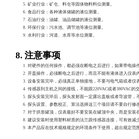
5.
矿业行业：矿仓、料仓等固体物料料位测量。
6.
食品行业：各种液体储罐的液位测量。
7.
石油行业：油罐、油品储罐的液位测量。
8.
环保行业：污水池、调节池等液位测量。
9.
水利行业：河道、水库等水位测量。
8. 注意事项
1.
对硬件的任何操作，都必须在断电之后进行，如果带电操
2.
开盖操作，必须断电之后进行，而且不能有液体进入仪表
3.
设备安装完毕，必须真正单独接地，不要与电气箱或者仪
4.
传感器到主机之间的接线，不能跟
220VAC或者380VA
5.
探头安装完毕后，探头发射面一定露出盖板或者导波管，
6.
探头设置、参数校正、算法选择这三个项目请不要自行修
7.
对于拱形罐顶，仪表最好不要安装在罐顶中央，而是安装
8.
建议安装时使用塑料材质的法兰跟传感器连接，可有效减
9.
本产品应在技术规格规定的环境条件下使用，超出规定范