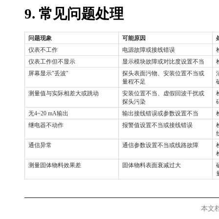
9. 常见问题处理
问题现象
可能原因
仪表不工作
电源故障或接线错误
仪表工作但不显示
显示模块故障或对比度设置不当
屏幕显示
"丢波"
探头表面污物、安装位置不当或
量程不足
测量值与实际相差大或跳动
安装位置不当、虚假回波干扰或
探头污染
无
4~20 mA输出
输出接线错误或参数设置不当
继电器不动作
报警值设置不当或接线错误
通信异常
通信参数设置不当或线路故障
测量固体物料效果差
固体物料表面衰减过大
本文