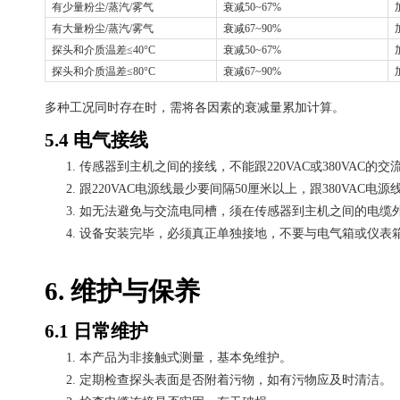
有少量粉尘
/蒸汽/雾气
衰减
50~67%
有大量粉尘
/蒸汽/雾气
衰减
67~90%
探头和介质温差
≤40°C
衰减
50~67%
探头和介质温差
≤80°C
衰减
67~90%
多种工况同时存在时，需将各因素的衰减量累加计算。
5.4 电气接线
1.
传感器到主机之间的接线，不能跟
220VAC或380VAC
2.
跟
220VAC电源线最少要间隔50厘米以上，跟380VAC电
3.
如无法避免与交流电同槽，须在传感器到主机之间的电缆
4.
设备安装完毕，必须真正单独接地，不要与电气箱或仪表
6. 维护与保养
6.1 日常维护
1.
本产品为非接触式测量，基本免维护。
2.
定期检查探头表面是否附着污物，如有污物应及时清洁。