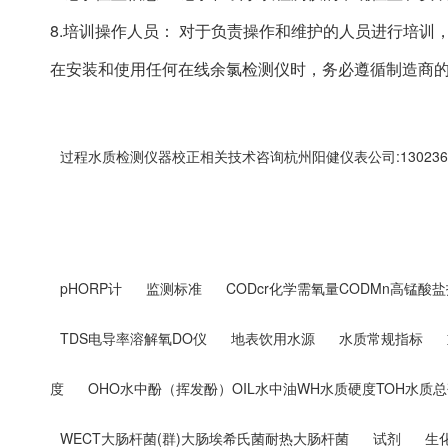
8.培训操作人员： 对于负责操作和维护的人员进行培
在安装和使用任何在线余氯检测仪时，务必遵循制造商
过程水质检测仪器校正相关技术咨询杭州阳健仪表公司:1302369
pHORP计
监测标准
CODcr化学需氧量CODMn高锰酸盐
TDS电导率溶解氧DO仪
地表饮用水源
水质常规指标
度
OHO水中酚（挥发酚）OIL水中油WH水质硬度TOH水质
WECT大肠杆菌(群)大肠埃希氏菌耐热大肠杆菌
试剂
生