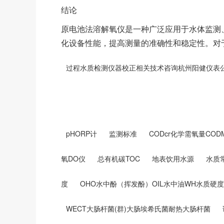
结论
原电池法溶解氧仪是一种广泛应用于水体监测
化设备性能，提高测量的准确性和稳定性。对
过程水质检测仪器校正相关技术咨询杭州阳健仪表公司:1
pHORP计
监测标准
CODcr化学需氧量CO
氧DO仪
总有机碳TOC
地表饮用水源
水质
度
OHO水中酚（挥发酚）OIL水中油WH水质硬度
WECT大肠杆菌(群)大肠埃希氏菌耐热大肠杆菌