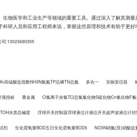
、生物医学和工业生产等领域的重要工具。通过深入了解其测量
于科研人员和应用工程师来说，掌握这些原理和技术有助于更好
3023690355
DMn高锰酸盐指数NH3N氨氮TP总磷TN总氮
多合一
实验室仪器
常规指标
重金属
Cl氯离子余氯TCl总氯氯化物S硫化物Cn氰化物F
TOH水质总碱度
浮球开关控制器浮球液位计液位开关超声波液位计控
试剂
生化需氧量BOD五日生化需氧量BOD5
NO3N硝氮(亚)硝酸