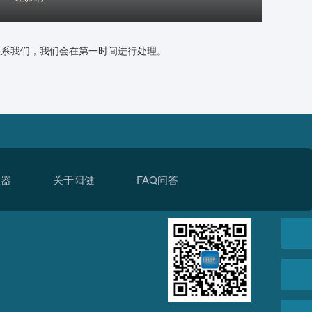
联系我们，我们会在第一时间进行处理。
仪器
关于阳健
FAQ问答