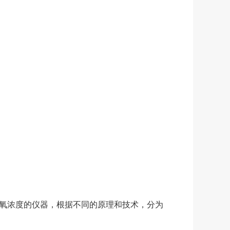
。
解氧浓度的仪器，根据不同的原理和技术，分为