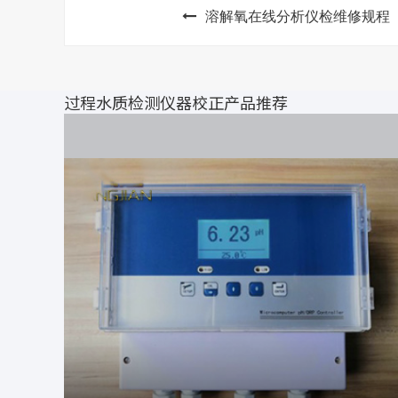
溶解氧在线分析仪检维修规程
过程水质检测仪器校正产品推荐