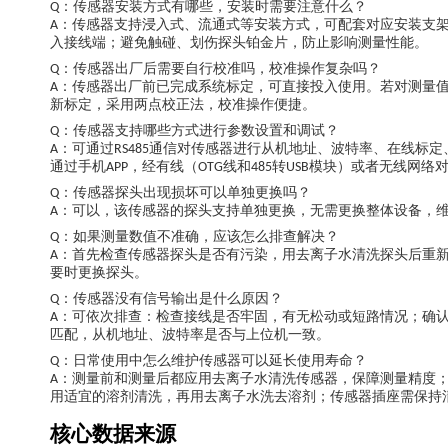
：传感器安装方式有哪些，安装时需要注意什么？
Q
：传感器支持浸入式、流通式等安装方式，可配套对应安装支
A
入接线端；避免触碰、划伤探头铂金片，防止影响测量性能。
：传感器出厂后需要自行校准吗，校准操作复杂吗？
Q
：传感器出厂前已完成系统标定，可直接投入使用。若对测量
A
新标定，采用两点校正法，校准操作便捷。
：传感器支持哪些方式进行参数设置和调试？
Q
：可通过
通信对传感器进行从机地址、波特率、在线标定
A
RS485
通过手机
，经有线（
线和
转
模块）或者无线网络
APP
OTG
485
USB
：传感器探头出现损坏可以单独更换吗？
Q
：可以，该传感器的探头支持单独更换，无需更换整体设备，
A
：如果测量数值不准确，应该怎么排查解决？
Q
：首先检查传感器探头是否有污染，用去离子水清洗探头后重
A
要时更换探头。
：传感器没有信号输出是什么原因？
Q
：可依次排查：检查接线是否牢固，有无松动或短路情况；确
A
匹配，从机地址、波特率是否与上位机一致。
：日常使用中怎么维护传感器可以延长使用寿命？
Q
：测量前和测量后都应用去离子水清洗传感器，保障测量精度
A
用适宜的溶剂清洗，再用去离子水洗去溶剂；传感器插座需保持
核心数据来源