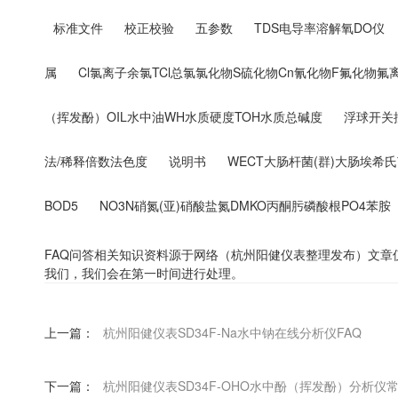
标准文件
校正校验
五参数
TDS电导率溶解氧DO仪
属
Cl氯离子余氯TCl总氯氯化物S硫化物Cn氰化物F氟化物氟
（挥发酚）OIL水中油WH水质硬度TOH水质总碱度
浮球开关
法/稀释倍数法色度
说明书
WECT大肠杆菌(群)大肠埃希
BOD5
NO3N硝氮(亚)硝酸盐氮DMKO丙酮肟磷酸根PO4苯胺
FAQ问答相关知识资料源于网络（杭州阳健仪表整理发布）文
我们，我们会在第一时间进行处理。
上一篇：
杭州阳健仪表SD34F-Na水中钠在线分析仪FAQ
下一篇：
杭州阳健仪表SD34F-OHO水中酚（挥发酚）分析仪