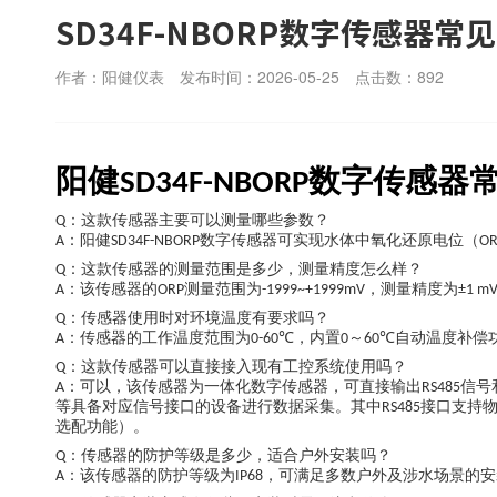
SD34F-NBORP数字传感器常
作者：阳健仪表
发布时间：2026-05-25
点击数：
892
阳健
数字传感器
SD34F-NBORP
：这款传感器主要可以测量哪些参数？
Q
：阳健
数字传感器可实现水体中氧化还原电位（
A
SD34F-NBORP
OR
：这款传感器的测量范围是多少，测量精度怎么样？
Q
：该传感器的
测量范围为
，测量精度为
A
ORP
-1999~+1999mV
±1 m
：传感器使用时对环境温度有要求吗？
Q
：传感器的工作温度范围为
，内置
～
自动温度补偿
A
0-60℃
0
60℃
：这款传感器可以直接接入现有工控系统使用吗？
Q
：可以，该传感器为一体化数字传感器，可直接输出
信号
A
RS485
等具备对应信号接口的设备进行数据采集。其中
接口支持
RS485
选配功能）。
：传感器的防护等级是多少，适合户外安装吗？
Q
：该传感器的防护等级为
，可满足多数户外及涉水场景的安
A
IP68