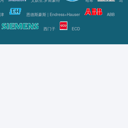
河
艾默生.罗斯蒙特
哈希
岛
津
恩德斯豪斯 | Endress+Hauser
ABB
西门子
ECD