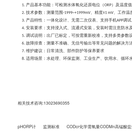
产品基本功能：可检测水体氧化还原电位（
）及温度值
1.
ORP
技术参数：测量范围
、精度
、工作温
2.
-1999~+1999mV
±1 mV
产品特性：一体化设计、无需二次仪表、支持手机
调试
3.
APP
安装要求：支持浸入式、流通式安装，安装时需注意防水
4.
调试说明：出厂已标定，可按需重新校准，支持多类参数
5.
故障排查：测量不准确、无信号输出等常见问题的解决方
6.
维护建议：日常清洗、部件防护等保养要求
7.
适用场景：水处理、环保监测、工业生产、饮用水、循环
8.
相关技术咨询:13023690355
pHORP计
监测标准
CODcr化学需氧量CODMn高锰酸盐