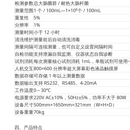
检测参数
总大肠菌群 / 耐热大肠杆菌
测量范围
1 个 / 100mL—1×10⁹个 / 100mL
重复性
5%
分辨率
1%
测量时间
小于 12 小时
清洗维护
测量前后自动清洗消毒
测量间隔
可连续测量，也可自定义设置间隔时间
自检功能
支持泄漏自我监测、仪器状态自我诊断
试剂消耗
每次测量核心试剂消耗 1mL，单瓶试剂可使用
人机交互
800×600 分辨率超大屏幕彩色液晶触摸屏
数据存储
可存储 1 年以上测量数据
数据输出
支持 RS232、RS485、4-20mA
工作温度
0～30℃
电源要求
220V AC±10%，50Hz±5%，功率不大于 80W
设备尺寸
500mm×1650mm×321mm（W×H×D）
设备重量
70kg
四、产品特点