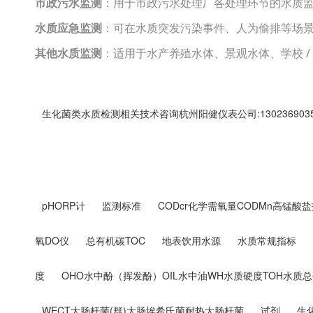
市政污水监测
：用于市政污水处理厂各处理环节的水质
水质应急监测
：可在水质突发污染事件、人为偷排等场
其他水质监测
：适用于水产养殖水体、景观水体、学校 
生化菌类水质检测相关技术咨询杭州阳健仪表公司:130236903
pHORP计
监测标准
CODcr化学需氧量CODMn高锰酸盐
氧DO仪
总有机碳TOC
地表饮用水源
水质常规指标
度
OHO水中酚（挥发酚）OIL水中油WH水质硬度TOH水质
WECT大肠杆菌(群)大肠埃希氏菌耐热大肠杆菌
试剂
生